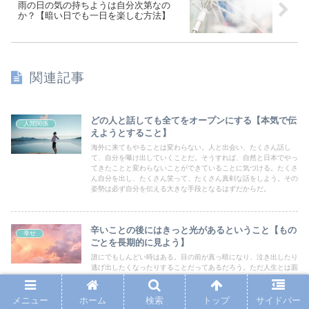
雨の日の気の持ちようは自分次第なの
か？【暗い日でも一日を楽しむ方法】
関連記事
どの人と話しても全てをオープンにする【本気で伝
人間関係
えようとすること】
海外に来てもやることは変わらない。人と出会い、たくさん話し
て、自分を曝け出していくことだ。そうすれば、自然と日本でやっ
てきたことと変わらないことができていることに気づける。たくさ
ん自分を出し、たくさん笑って、たくさん真剣な話をしよう。その
姿勢は必ず自分を伝える大きな手段となるはずだからだ。
辛いことの後にはきっと光があるということ【もの
幸せ
ごとを長期的に見よう】
誰にでもしんどい時はある。目の前が真っ暗になり、泣き出したり
逃げ出したくなったりすることだってあるだろう。ただ人生とは面
白いもので、誰にでもしんどい時期がある一方で、誰にでも光が降
り注ぐ日もあるということ。その光を信じることをスタートとし、
あとは行動し続けていこう。それがあなたを強くし、いずれくる成
メニュー
ホーム
検索
トップ
サイドバー
功へと導いてくれるだろう。