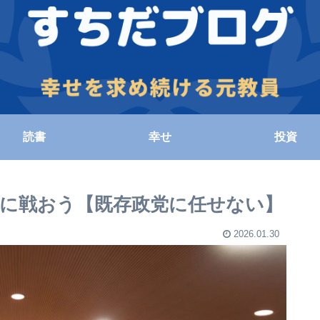
読書
幸せ
投資
めに戦おう【既存政党に任せない】
2026.01.30