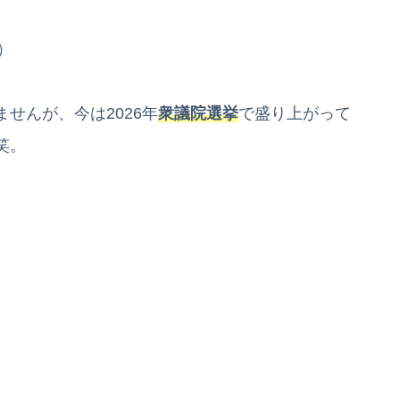
）
せんが、今は2026年
衆議院選挙
で盛り上がって
笑。