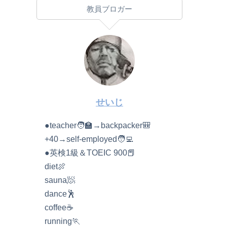
教員ブロガー
せいじ
●teacher🧑‍🏫→backpacker🎒
+40→self-employed🧑‍💻
●英検1級＆TOEIC 900📕
diet🍖
sauna🧖
dance🕺
coffee☕️
running🏃