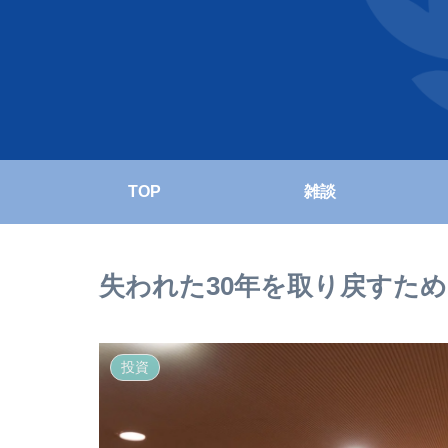
TOP
雑談
失われた30年を取り戻すた
投資