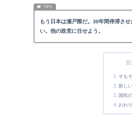
もう日本は瀬戸際だ。30年間停滞さ
い。他の政党に任せよう。
目
そも
新し
国民
おわ