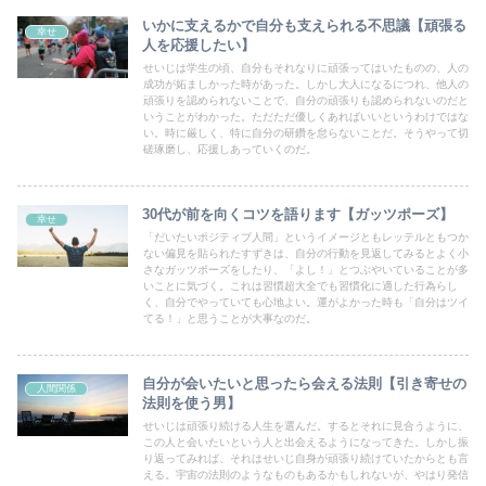
いかに支えるかで自分も支えられる不思議【頑張る
幸せ
人を応援したい】
せいじは学生の頃、自分もそれなりに頑張ってはいたものの、人の
成功が妬ましかった時があった。しかし大人になるにつれ、他人の
頑張りを認められないことで、自分の頑張りも認められないのだと
いうことがわかった。ただただ優しくあればいいというわけではな
い。時に厳しく、特に自分の研鑽を怠らないことだ。そうやって切
磋琢磨し、応援しあっていくのだ。
30代が前を向くコツを語ります【ガッツポーズ】
幸せ
「だいたいポジティブ人間」というイメージともレッテルともつか
ない偏見を貼られたすずきは、自分の行動を見返してみるとよく小
さなガッツポーズをしたり、「よし！」とつぶやいていることが多
いことに気づく。これは習慣超大全でも習慣化に適した行為らし
く、自分でやっていても心地よい。運がよかった時も「自分はツイ
てる！」と思うことが大事なのだ。
自分が会いたいと思ったら会える法則【引き寄せの
人間関係
法則を使う男】
せいじは頑張り続ける人生を選んだ。するとそれに見合うように、
この人と会いたいという人と出会えるようになってきた。しかし振
り返ってみれば、それはせいじ自身が頑張り続けていたからとも言
える。宇宙の法則のようなものもあるかもしれないが、やはり発信