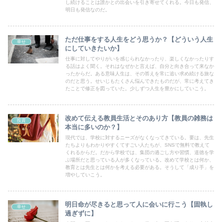
し続けることは誰かとの出会いを引き寄せてくれる。今日も発信、
明日も発信なのだ。
ただ仕事をする人生をどう思うか？【どういう人生
幸せ
にしていきたいか】
仕事に対してやりがいを感じられなかったり、楽しくなかったりす
る話はよく聞く。それはなぜかと言えば、自分と向き合って来なか
ったからだ。ある意味人生は、その答えを常に追い求め続ける旅な
のだと思う。せいじもたくさん悩んできたものだが、常に考えてき
たことで修正を図っていた。少しずつ人生を豊かにしていこう。
改めて伝える教員生活とそのあり方【教員の雑務は
投資
本当に多いのか？】
現代では、学校に対するニーズがなくなってきている。要は、先生
たちよりもわかりやすくてすごい人たちが、SNSで無料で教えて
くれるからだ。だから学校では、集団の過ごし方や習慣、道徳を学
ぶ場所だと思っている人が多くなっている。改めて学校とは何か、
教育とは先生とは何かを考える必要がある。そうして「成り手」を
増やしていこう。
明日命が尽きると思って人に会いに行こう【固執し
幸せ
過ぎずに】