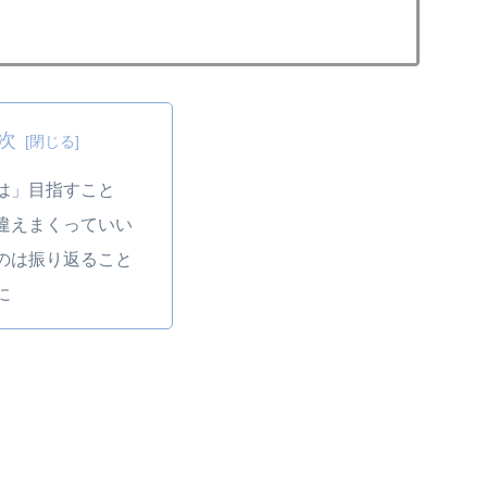
次
は」目指すこと
違えまくっていい
のは振り返ること
に