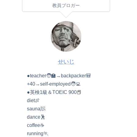
教員ブロガー
せいじ
●teacher🧑‍🏫→backpacker🎒
+40→self-employed🧑‍💻
●英検1級＆TOEIC 900📕
diet🍖
sauna🧖
dance🕺
coffee☕️
running🏃