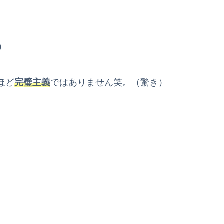
）
ほど
完璧主義
ではありません笑。（驚き）
、