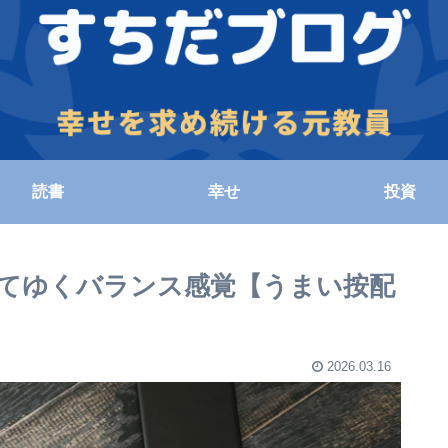
読書
幸せ
投資
てゆくバランス感覚【うまい按配
2026.03.16