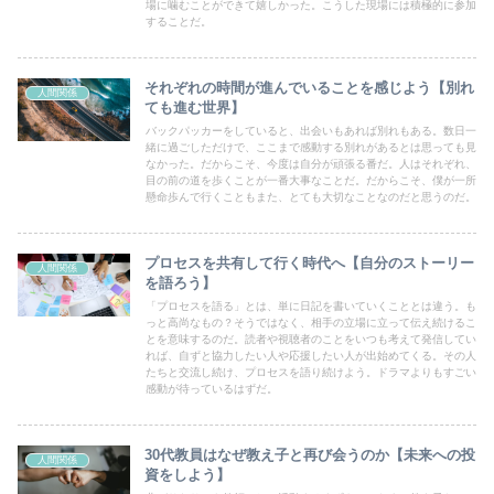
場に噛むことができて嬉しかった。こうした現場には積極的に参加
することだ。
それぞれの時間が進んでいることを感じよう【別れ
人間関係
ても進む世界】
バックパッカーをしていると、出会いもあれば別れもある。数日一
緒に過ごしただけで、ここまで感動する別れがあるとは思っても見
なかった。だからこそ、今度は自分が頑張る番だ。人はそれぞれ、
目の前の道を歩くことが一番大事なことだ。だからこそ、僕が一所
懸命歩んで行くこともまた、とても大切なことなのだと思うのだ。
プロセスを共有して行く時代へ【自分のストーリー
人間関係
を語ろう】
「プロセスを語る」とは、単に日記を書いていくこととは違う。も
っと高尚なもの？そうではなく、相手の立場に立って伝え続けるこ
とを意味するのだ。読者や視聴者のことをいつも考えて発信してい
れば、自ずと協力したい人や応援したい人が出始めてくる。その人
たちと交流し続け、プロセスを語り続けよう。ドラマよりもすごい
感動が待っているはずだ。
30代教員はなぜ教え子と再び会うのか【未来への投
人間関係
資をしよう】