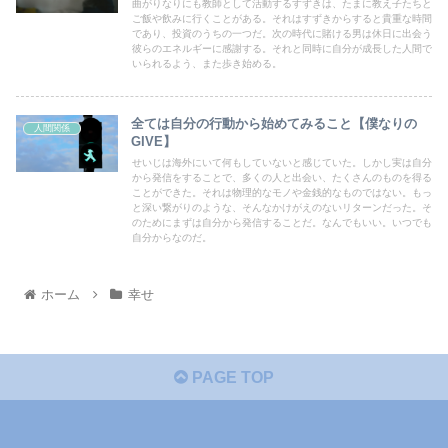
曲がりなりにも教師として活動するすずきは、たまに教え子たちと
ご飯や飲みに行くことがある。それはすずきからすると貴重な時間
であり、投資のうちの一つだ。次の時代に賭ける男は休日に出会う
彼らのエネルギーに感謝する。それと同時に自分が成長した人間で
いられるよう、また歩き始める。
全ては自分の行動から始めてみること【僕なりの
人間関係
GIVE】
せいじは海外にいて何もしていないと感じていた。しかし実は自分
から発信をすることで、多くの人と出会い、たくさんのものを得る
ことができた。それは物理的なモノや金銭的なものではない。もっ
と深い繋がりのような、そんなかけがえのないリターンだった。そ
のためにまずは自分から発信することだ。なんでもいい。いつでも
自分からなのだ。
ホーム
幸せ
PAGE TOP