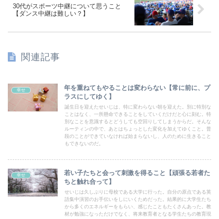
30代がスポーツ中継について思うこと
【ダンス中継は難しい？】
関連記事
年を重ねてもやることは変わらない【常に前に、プ
幸せ
ラスにしてゆく】
誕生日を迎えたせいじは、特に変わらない朝を迎えた。別に特別な
ことはなく、一所懸命できることをしていくだけだと心に刻む。特
別なことを意識するとどうしても空回りしてしまうからだ。そんな
ルーティンの中で、あとはちょっとした変化を加えてゆくこと。普
段のことができていなければ始まらないし、人のために生きること
もできないのだ。
若い子たちと会って刺激を得ること【頑張る若者た
幸せ
ちと触れ合って】
せいじは久しぶりに母校である大学に行った。自分の原点である英
語集中演習のお手伝いをしにいくためだった。結果的に大学生たち
から多くのエネルギーをもらい、感じたこともたくさんあった。教
材が勉強になっただけでなく、将来教育者となる学生たちの教育現