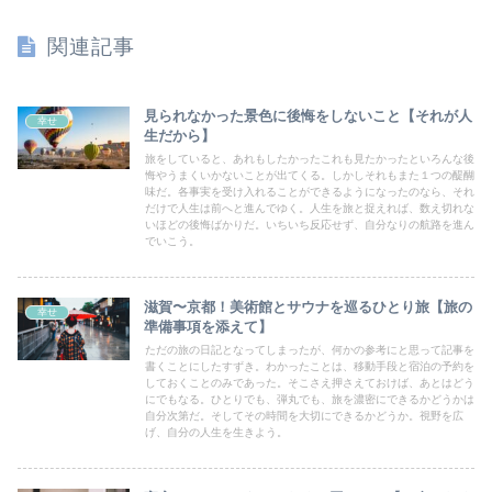
関連記事
見られなかった景色に後悔をしないこと【それが人
幸せ
生だから】
旅をしていると、あれもしたかったこれも見たかったといろんな後
悔やうまくいかないことが出てくる。しかしそれもまた１つの醍醐
味だ。各事実を受け入れることができるようになったのなら、それ
だけで人生は前へと進んでゆく。人生を旅と捉えれば、数え切れな
いほどの後悔ばかりだ。いちいち反応せず、自分なりの航路を進ん
でいこう。
滋賀〜京都！美術館とサウナを巡るひとり旅【旅の
幸せ
準備事項を添えて】
ただの旅の日記となってしまったが、何かの参考にと思って記事を
書くことにしたすずき。わかったことは、移動手段と宿泊の予約を
しておくことのみであった。そこさえ押さえておけば、あとはどう
にでもなる。ひとりでも、弾丸でも、旅を濃密にできるかどうかは
自分次第だ。そしてその時間を大切にできるかどうか。視野を広
げ、自分の人生を生きよう。