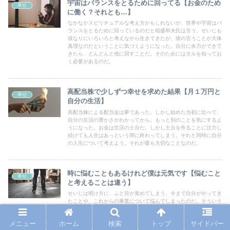
宇宙はバランスをとるために回ってる【お金のため
幸せ
に働く？それとも…】
なかなかスピリチュアルな考え方かもしれないが、世界や宇宙はバ
ランスをとるために回っているのだと稲盛和夫氏は言う。せいじも
彼なりにいろいろと考えながら生きてきたが、彼の言うことが大体
真理なのだということに気づくようになった。自分に余力ができて
きたら、どんどんと他に回すことだ。そのためにはタルを知ってお
く必要があるのだ。
高配当株で少しずつ幸せを求めた結果【月１万円と
幸せ
自分の生活】
高配当株による配当金は夢であった。しかし始めた当初に比べて、
自分の生活の豊かさがわかってから、もっと別のことを気にするよ
うになった。お金は生活の土台だ。しかし土台を作ることに注力し
続けても人生はあっという間に終わってしまう。それと同時に自分
の人生について考えよう。それが最も大切なことなのだ。
時に悩むこともあるけれど僕は元気です【悩むこと
幸せ
と考えることは違う】
せいじは明け方に、ふと目が覚めてしまう。今まで自分がやってき
たことや、これからの事業について悩んでしまったのだ。そういう
時の時間は無意味なものであり、何も考えていない。考えて前進し
ていくこと。なぜなら、人生は待ったなしだからだ。一度止まって
メニュー
ホーム
検索
トップ
サイドバー
もいいけれど、動き出して走り始めよう。悩む暇がないくらい、一