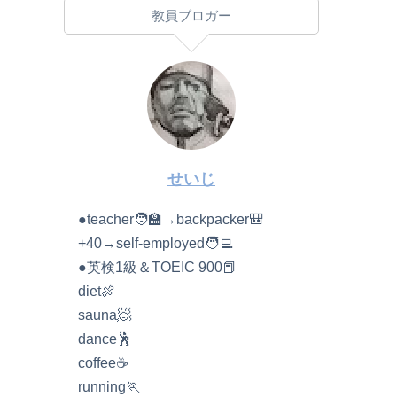
教員ブロガー
せいじ
●teacher🧑‍🏫→backpacker🎒
+40→self-employed🧑‍💻
●英検1級＆TOEIC 900📕
diet🍖
sauna🧖
dance🕺
coffee☕️
running🏃