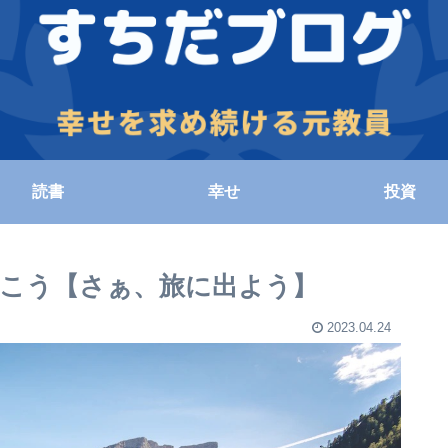
読書
幸せ
投資
こう【さぁ、旅に出よう】
2023.04.24