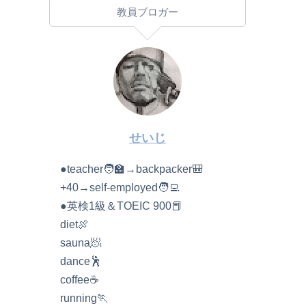
教員ブロガー
せいじ
●teacher🧑‍🏫→backpacker🎒
+40→self-employed🧑‍💻
●英検1級＆TOEIC 900📕
diet🍖
sauna🧖
dance🕺
coffee☕️
running🏃