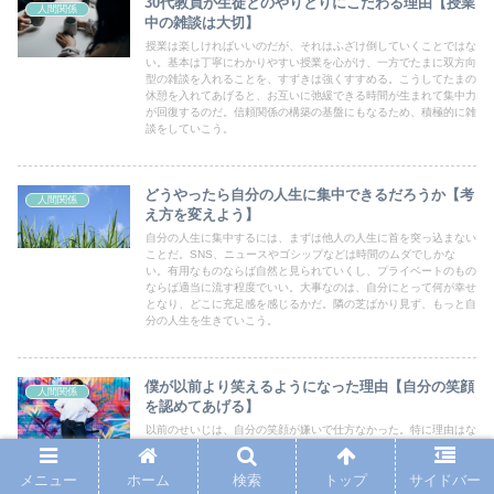
30代教員が生徒とのやりとりにこだわる理由【授業
人間関係
中の雑談は大切】
授業は楽しければいいのだが、それはふざけ倒していくことではな
い。基本は丁寧にわかりやすい授業を心がけ、一方でたまに双方向
型の雑談を入れることを、すずきは強くすすめる。こうしてたまの
休憩を入れてあげると、お互いに弛緩できる時間が生まれて集中力
が回復するのだ。信頼関係の構築の基盤にもなるため、積極的に雑
談をしていこう。
どうやったら自分の人生に集中できるだろうか【考
人間関係
え方を変えよう】
自分の人生に集中するには、まずは他人の人生に首を突っ込まない
ことだ。SNS、ニュースやゴシップなどは時間のムダでしかな
い。有用なものならば自然と見られていくし、プライベートのもの
ならば適当に流す程度でいい。大事なのは、自分にとって何が幸せ
となり、どこに充足感を感じるかだ。隣の芝ばかり見ず、もっと自
分の人生を生きていこう。
僕が以前より笑えるようになった理由【自分の笑顔
人間関係
を認めてあげる】
以前のせいじは、自分の笑顔が嫌いで仕方なかった。特に理由はな
かったが、何か自分に制約を課していたのだと思う。でもそんな人
生、楽しいはずがない。たくさん笑い、たくさん笑わせることで、
メニュー
ホーム
検索
トップ
サイドバー
ストレスの大半は消えてゆく。人生は一度きりなら、たくさん笑っ