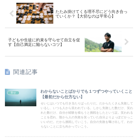
たたみ掛けてくる理不尽にどう向き合っ
ていくか？【大切なのは平常心】
子どもや生徒に約束を守らせて自立を促
す【自己満足に陥らないコツ】
関連記事
わからないことばかりでも１つずつやっていくこと
幸せ
【最初だから仕方ない】
せいじはいつでも行き当たりばったりだ。だからたくさん失敗して
いるし、いつも人から笑われている。しかし失敗した数だけ、笑わ
れた数だけ、自分が経験を積もうと挑戦をしたという証。笑われる
ことを恐れ、陰から人の失敗を笑っていた自分よりよっぽどかっこ
いいのだ。だから挑戦していこう。自分の失敗を曝け出して、わか
らないことに立ち向かっていこう。