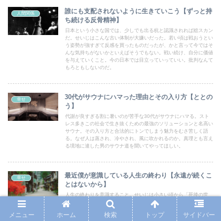
誰にも支配されないように生きていこう【ずっと持
人間関係
ち続ける反骨精神】
日本という小さな国では、少しでも出る杭と認識されれば総スカン
だ。せいじはこんな古い体制が大嫌いだった。若い頃は戦おうとい
う姿勢が強すぎて反感を買ったものだったが、かと言って今ではそ
んな気持ちがないかといえばそうでもない。戦い続け、自分に価値
を与えていくこと。今の日本では目立っていっていい。批判なんて
もろともしないのだ。
30代がサウナにハマった理由とその入り方【ととの
幸せ
う】
代謝が良すぎる割に暑いのが苦手な30代がサウナにハマる。スト
レス多きこの社会で生き抜くための最強のソリューションと名高い
サウナ。その入り方と合法的にトンでしまう魅力をむさ苦しく語
る。なぜ人は蒸され、冷やされ、風に吹かれるのか。真理とも言え
る境地に達した男のサウナ道を聞いてやってほしい。
最近僕が意識している人生の終わり【永遠が続くこ
幸せ
とはないから】
人生の終わりを意識すること。せいじは小さい頃から「死後の世
界」を想像して泣いていたものだった。しかし今は、30代も後半
になって「どうやって最期を迎えるか？」というところまで考える
メニュー
ホーム
検索
トップ
サイドバー
ようになっている。若い頃はガムシャラでいいし、子育てや仕事に