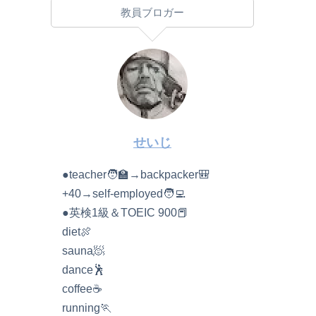
教員ブロガー
せいじ
●teacher🧑‍🏫→backpacker🎒
+40→self-employed🧑‍💻
●英検1級＆TOEIC 900📕
diet🍖
sauna🧖
dance🕺
coffee☕️
running🏃