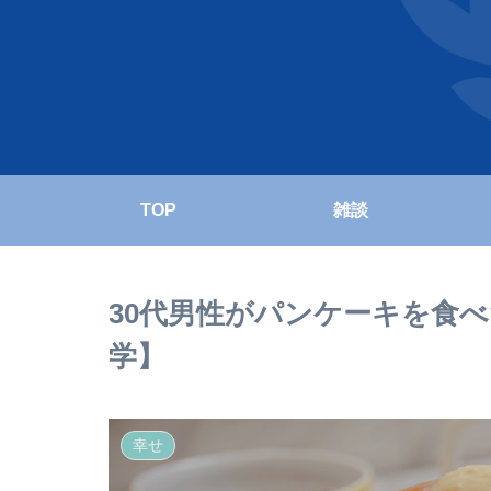
TOP
雑談
30代男性がパンケーキを食
学】
幸せ