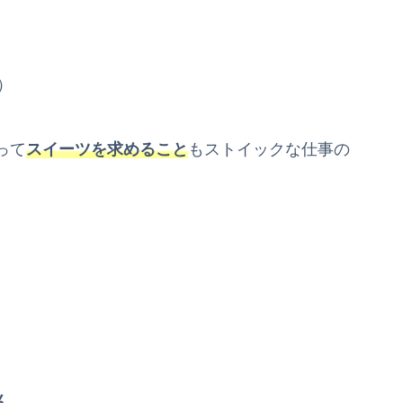
）
って
スイーツを求めること
もストイックな仕事の
ん
。