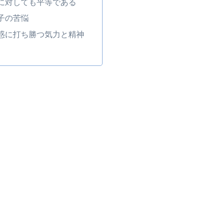
に対しても平等である
子の苦悩
惑に打ち勝つ気力と精神