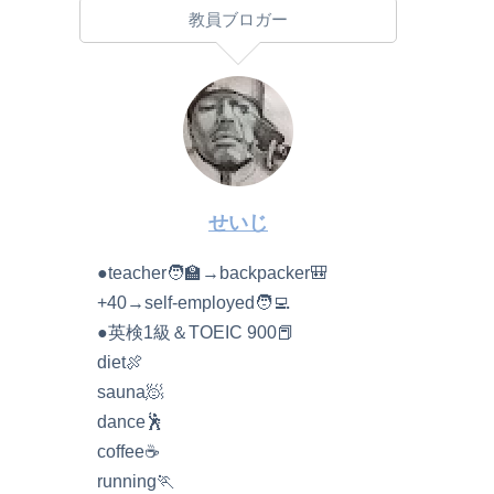
教員ブロガー
せいじ
●teacher🧑‍🏫→backpacker🎒
+40→self-employed🧑‍💻
●英検1級＆TOEIC 900📕
diet🍖
sauna🧖
dance🕺
coffee☕️
running🏃