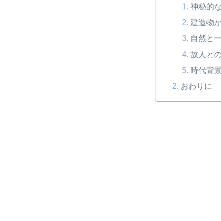
神秘的
建造物
自然と
故人と
時代背
おわりに