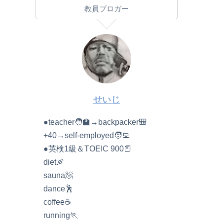
教員ブロガー
せいじ
●teacher🧑‍🏫→backpacker🎒
+40→self-employed🧑‍💻
●英検1級＆TOEIC 900📕
diet🍖
sauna🧖
dance🕺
coffee☕️
running🏃