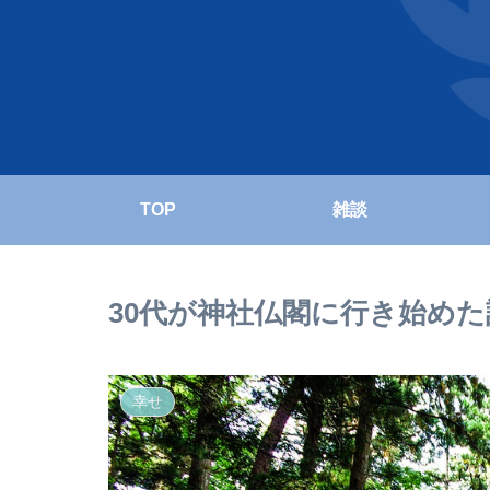
TOP
雑談
30代が神社仏閣に行き始め
幸せ