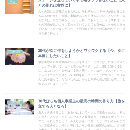
ステージを登っていく中で軸をブラさないこと【人
幸せ
との別れは突然に】
人との別れは突然訪れるものだ。それぞれのステージが変わること
もあるのだから、複雑な事情があるから仕方のないことなのだ。大
切なのは、自分の軸をしっかりと持っておくこと。そうすれば、人
との関係が嵐のように変わっていくとしても自分はしっかりと立っ
ていることができるからだ。人間関係の変化とは必然的なもの。自
分を強く持とう。
30代が次に何をしようかとワクワクする【今、次に
人間関係
本当にしたいこと】
緊急事態宣言全面解除の知らせを受けて、それとなしに次にやりた
いことでも書いていこうと思ったすずき。しかし書けば書くほど
に、あふれでてくる例は「友達と騒ぐこと」ばかりであった。そこ
から今まで自分が強がって孤独を貫いていたことに気づく。実はみ
んな気を張っていただけなのだ。やっと未来の光が差した時、ふと
涙ぐんでしまっていた。
30代ぼっち個人事業主の最高の時間の作り方【旗を
人間関係
立てる人となる】
友人と再会すること。あるいはオンライン上で出会った人と、初め
て会うことなど、どちらにせよ人と直接会うことはエキサイティン
グだ。それはひとえに、みんなお互いに会いたがっているからこそ
だ。直接会うと、何かが弾ける。その最高の瞬間のために、自ら動
き出すこと。周りを巻き込んでゆくこと。これをしていこう。そう