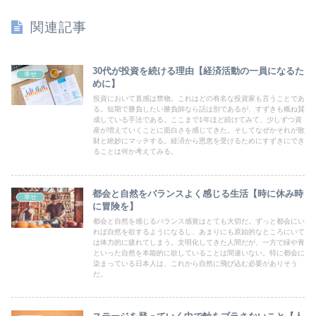
関連記事
30代が投資を続ける理由【経済活動の一員になるた
幸せ
めに】
投資において直感は禁物。これはどの有名な投資家も言うことであ
る。短期で勝負したい勝負師なら話は別であるが、すずきも概ね賛
成している手法である。ここまで1年ほど続けてみて、少しずつ資
産が増えていくことに面白さを感じてきた。そしてなぜかそれが散
財と絶妙にマッチする。経済から恩恵を受けるためにすずきにでき
ることは何か考えてみる。
都会と自然をバランスよく感じる生活【時に休み時
幸せ
に冒険を】
都会と自然を感じるバランス感覚はとても大切だ。ずっと都会にい
れば自然を欲するようになるし、あまりにも原始的なところにいて
は体力的に疲れてしまう。文明化してきた人間だが、一方で緑や青
といった自然を本能的に欲していることは間違いない。特に都会に
染まっている日本人は、これから自然に飛び込む必要がありそう
だ。