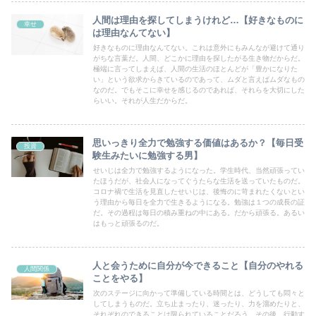
人間は理由を探してしまうけれど…【好きなものに
幸せ
は理由なんてない】
好きなものに理由なんてない。これは意外にもみんなが避けて通り
がちな言葉だ。人間、どこかに理由を探したがる生き物だからだ。
極端に言ってしまえば、人間の生活のほとんどが「豊かになりた
い」という欲求からきているのであって、ムダと言えばムダなもの
なのだ。でもそこに幸せを感じるのであれば、それらを大切にした
らいい。それが人生だからだ。
思いっきり全力で勉強する価値はあるか？【毎日受
投資
験生みたいに勉強する男】
せいじは全力で勉強するようになった。学生時代、当然頑張ってい
たほうだが、社会人になってぐうたらな生活を送っていたものだ。
コロナ禍で生活を見直したせいじは、後悔のに苛まれたくないとい
う理由から毎日を全力で生きるようになる。勉強は１つの成長の証
だ。その過程は毎日の積み重ねの中にある。だから頑張る。あるい
はもっと頑張るのだ。
人と会うために自分が今できること【自分のやれる
人間関係
ことをやる】
次のステージに向かって準備している時間とは、どうしても悶々と
してしまうものだ。立ち止まったり、迷ったり、力を溜めたりと、
それぞれのできることは限られていることだろう。その後、行動す