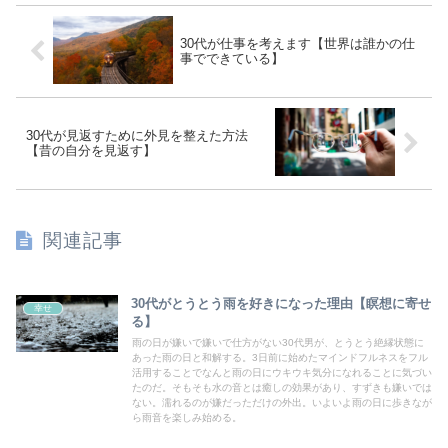
30代が仕事を考えます【世界は誰かの仕
事でできている】
30代が見返すために外見を整えた方法
【昔の自分を見返す】
関連記事
30代がとうとう雨を好きになった理由【瞑想に寄せ
幸せ
る】
雨の日が嫌いで嫌いで仕方がない30代男が、とうとう絶縁状態に
あった雨の日と和解する。3日前に始めたマインドフルネスをフル
活用することでなんと雨の日にウキウキ気分になれることに気づい
たのだ。そもそも水の音とは癒しの効果があり、すずきも嫌いでは
ない。濡れるのが嫌だっただけの外出。いよいよ雨の日に歩きなが
ら雨音を楽しみ始める。