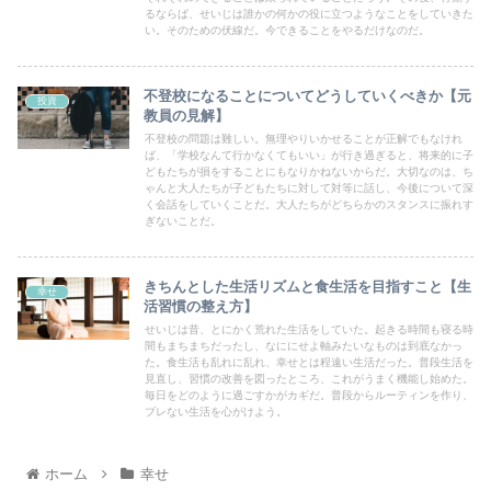
るならば、せいじは誰かの何かの役に立つようなことをしていきた
い。そのための伏線だ。今できることをやるだけなのだ。
不登校になることについてどうしていくべきか【元
投資
教員の見解】
不登校の問題は難しい。無理やりいかせることが正解でもなけれ
ば、「学校なんて行かなくてもいい」が行き過ぎると、将来的に子
どもたちが損をすることにもなりかねないからだ。大切なのは、ち
ゃんと大人たちが子どもたちに対して対等に話し、今後について深
く会話をしていくことだ。大人たちがどちらかのスタンスに振れす
ぎないことだ。
きちんとした生活リズムと食生活を目指すこと【生
幸せ
活習慣の整え方】
せいじは昔、とにかく荒れた生活をしていた。起きる時間も寝る時
間もまちまちだったし、なににせよ軸みたいなものは到底なかっ
た。食生活も乱れに乱れ、幸せとは程遠い生活だった。普段生活を
見直し、習慣の改善を図ったところ、これがうまく機能し始めた。
毎日をどのように過ごすかがカギだ。普段からルーティンを作り、
ブレない生活を心がけよう。
ホーム
幸せ