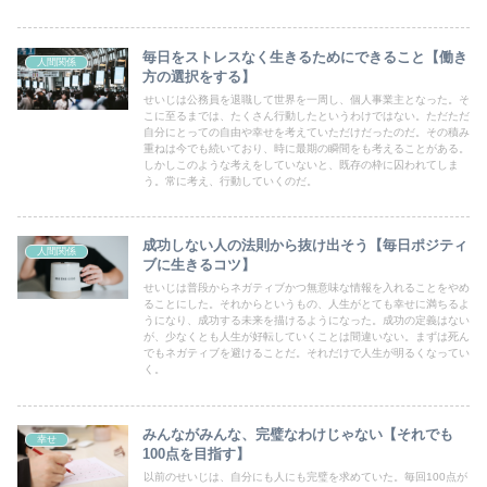
毎日をストレスなく生きるためにできること【働き
人間関係
方の選択をする】
せいじは公務員を退職して世界を一周し、個人事業主となった。そ
こに至るまでは、たくさん行動したというわけではない。ただただ
自分にとっての自由や幸せを考えていただけだったのだ。その積み
重ねは今でも続いており、時に最期の瞬間をも考えることがある。
しかしこのような考えをしていないと、既存の枠に囚われてしま
う。常に考え、行動していくのだ。
成功しない人の法則から抜け出そう【毎日ポジティ
人間関係
ブに生きるコツ】
せいじは普段からネガティブかつ無意味な情報を入れることをやめ
ることにした。それからというもの、人生がとても幸せに満ちるよ
うになり、成功する未来を描けるようになった。成功の定義はない
が、少なくとも人生が好転していくことは間違いない。まずは死ん
でもネガティブを避けることだ。それだけで人生が明るくなってい
く。
みんながみんな、完璧なわけじゃない【それでも
幸せ
100点を目指す】
以前のせいじは、自分にも人にも完璧を求めていた。毎回100点が