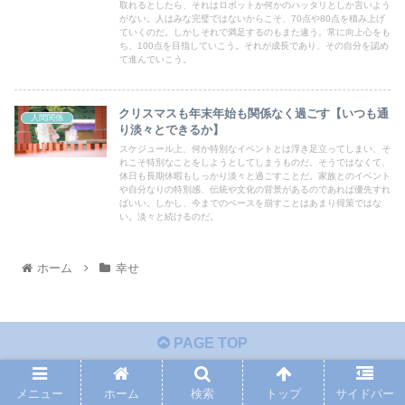
取れるとしたら、それはロボットか何かのハッタリとしか言いよう
がない。人はみな完璧ではないからこそ、70点や80点を積み上げ
ていくのだ。しかしそれで満足するのもまた違う。常に向上心をも
ち、100点を目指していこう。それが成長であり、その自分を認め
て進んでいこう。
クリスマスも年末年始も関係なく過ごす【いつも通
人間関係
り淡々とできるか】
スケジュール上、何か特別なイベントとは浮き足立ってしまい、そ
れこそ特別なことをしようとしてしまうものだ。そうではなくて、
休日も長期休暇もしっかり淡々と過ごすことだ。家族とのイベント
や自分なりの特別感、伝統や文化の背景があるのであれば優先すれ
ばいい。しかし、今までのペースを崩すことはあまり得策ではな
い。淡々と続けるのだ。
ホーム
幸せ
PAGE TOP
メニュー
ホーム
検索
トップ
サイドバー