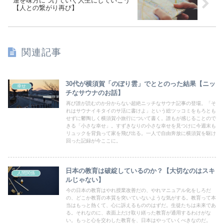
運を味方につけていく人生にしていこう
【人との繋がり再び】
関連記事
30代が横須賀「のぼり雲」でととのった結果【ニッ
幸せ
チなサウナのお話】
再び誰が読むのか分からない超絶ニッチなサウナ記事の登場。「そ
れはサウナイキタイのサ活に書けよ」という総ツッコミをもろとも
せずに鬱陶しく横須賀小旅行について書く。誰もが感じることので
きる「小さな幸せ」。すずきなりの小さな幸せを見つけに今週末も
リュックを背負って家を飛び出る。一人で自由奔放に横須賀を駆け
回った記録が今ここに。
日本の教育は破綻しているのか？【大切なのはスキ
人間関係
ルじゃない】
今の日本の教育はやれ授業改善だの、やれマニュアル化をしろだ
の、どこか教育の本質を突いていないような気がする。教育って本
当はもっと熱くて、心に訴えるもののはずだ。生徒たちは未来であ
る。それなのに、表面上だけ取り繕った教育が通用するわけがな
い。もっと心を交わした教育を、日本はやっていくべきなのだ。