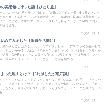
2021.05.17
3つの美術館に行った話【ひとり旅】
迫ったころ、一人の男が伝説を残した。箱根の美術館を一日で3つ回るという
ずきが回った箱根ガラスの森美術館、ポーラ美術館、彫刻の森美術館（と
について語る。道中ですれ違うカップルには目もくれず、2020年の自分
を駆け巡る。
2021.05.16
を始めてみました【浪費生活開始】
か動かざること山のごとしだったすずき。しかし一方でフッ軽を生かして
駄にお金のかかるものばかりであった。家計をつけたり投資をしたり本を
た結果、GIVEすることの大事さを学ぶ。お金を使うことは与えることだ
今、週末ヒロイン（ヒーロー）となって散財を始める。
2021.05.15
しまった理由とは？【3㎏減したが絶好調】
でちゃんとシェイプアップしていますよと言わんばかりの男が、さらにや
でしてやせてしまうのか。やせるために何を大切にしているのか。「継
用しながら、自身が続けている筋トレとダンスとランニングとサ活をいつ
る。
2021.05.14