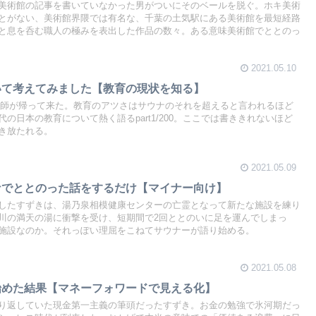
美術館の記事を書いていなかった男がついにそのベールを脱ぐ。ホキ美術
とがない、美術館界隈では有名な、千葉の土気駅にある美術館を最短経路
と息を呑む職人の極みを表出した作品の数々。ある意味美術館でととのっ
2021.05.10
いて考えてみました【教育の現状を知る】
教師が帰って来た。教育のアツさはサウナのそれを超えると言われるほど
の日本の教育について熱く語るpart1/200。ここでは書ききれないほど
き放たれる。
2021.05.09
ナでととのった話をするだけ【マイナー向け】
したすずきは、湯乃泉相模健康センターの亡霊となって新たな施設を練り
川の満天の湯に衝撃を受け、短期間で2回ととのいに足を運んでしまっ
施設なのか。それっぽい理屈をこねてサウナーが語り始める。
2021.05.08
始めた結果【マネーフォワードで見える化】
り返していた現金第一主義の筆頭だったすずき。お金の勉強で氷河期だっ