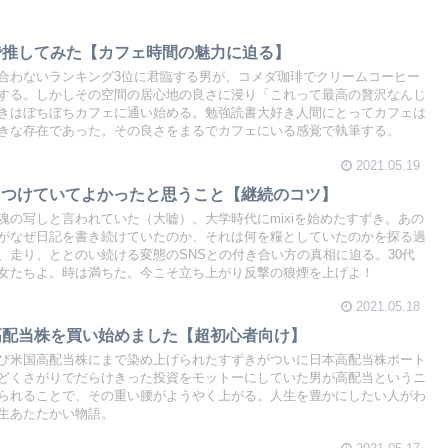
で推してみた【カフェ時間の魅力に迫る】
合わないランキング3位に君臨する男が、コメダ珈琲でクリームコーヒー
する。しかしその空間の居心地の良さに浸り「これって最高の贅沢なんじ
きはぼちぼちカフェに通い始める。勉強読書大好き人間にとってカフェは
きな存在であった。その良さをまるでカフェにいる感覚で執筆する。
2021.05.19
日記をつけていてよかったと思うこと【継続のコツ】
魂の写しと言われていた（大嘘）。大学時代にmixiを始めたすずき。あの
がなぜ日記を書き続けていたのか、それは何を糧としていたのかを探る過
、走り、ととのい続ける変態のSNSとの付き合い方の真相に迫る。30代
女たちよ。時は満ちた。今こそ立ち上がり反撃の狼煙を上げよ！
2021.05.18
高配当株を買い始めました【超初心者向け】
び米国高配当株にまで染め上げられたすずきがついに日本高配当株ポート
どくさがりでだらけきった投資をモットーにしていた男が高配当というニ
られることで、その重い腰がようやく上がる。人生を豊かにしたい人がわ
生あたたかい物語。