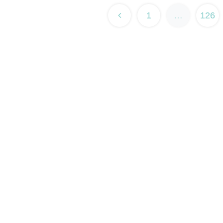
1
…
126