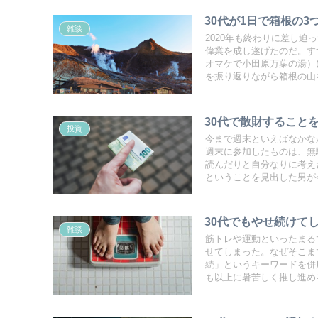
30代が1日で箱根の
雑談
2020年も終わりに差し
偉業を成し遂げたのだ。す
オマケで小田原万葉の湯）
を振り返りながら箱根の山
30代で散財すること
投資
今まで週末といえばなかな
週末に参加したものは、無
読んだりと自分なりに考え
ということを見出した男が
30代でもやせ続けて
雑談
筋トレや運動といったまる
せてしまった。なぜそこま
続」というキーワードを併
も以上に暑苦しく推し進め