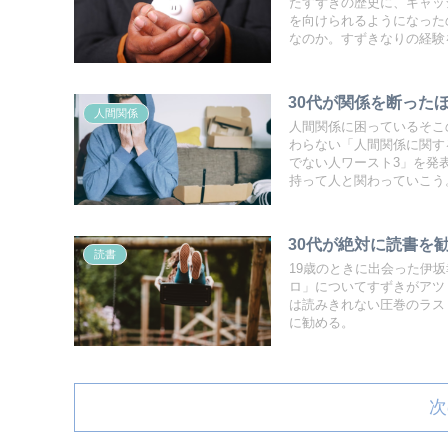
たすずきの歴史に、キャッ
を向けられるようになった
なのか。すずきなりの経験
30代が関係を断った
人間関係
人間関係に困っているそこ
わらない「人間関係に関す
でない人ワースト3」を発
持って人と関わっていこう
30代が絶対に読書を
読書
19歳のときに出会った伊
ロ」についてすずきがアツ
は読みきれない圧巻のラス
に勧める。
次