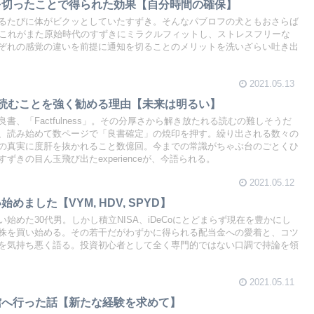
を切ったことで得られた効果【自分時間の確保】
るたびに体がビクッとしていたすずき。そんなパブロフの犬ともおさらば
F。これがまた原始時代のすずきにミラクルフィットし、ストレスフリーな
ぞれの感覚の違いを前提に通知を切ることのメリットを洗いざらい吐き出
2021.05.13
essを読むことを強く勧める理由【未来は明るい】
書、「Factfulness」。その分厚さから解き放たれる読むの難しそうだ
、読み始めて数ページで「良書確定」の焼印を押す。繰り出される数々の
の真実に度肝を抜かれること数億回。今までの常識がちゃぶ台のごとくひ
きの目ん玉飛び出たexperienceが、今語られる。
2021.05.12
めました【VYM, HDV, SPYD】
始めた30代男。しかし積立NISA、iDeCoにとどまらず現在を豊かにし
株を買い始める。その若干だがわずかに得られる配当金への愛着と、コツ
を気持ち悪く語る。投資初心者として全く専門的ではない口調で持論を領
2021.05.11
館へ行った話【新たな経験を求めて】