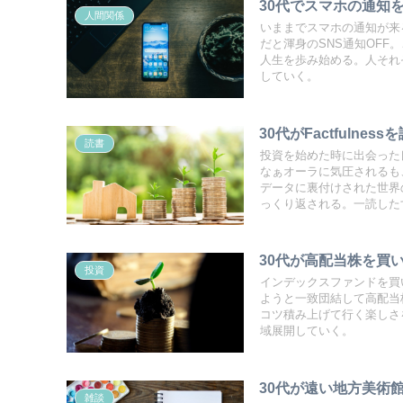
30代でスマホの通知
人間関係
いままでスマホの通知が来
だと渾身のSNS通知OF
人生を歩み始める。人それ
していく。
30代がFactfuln
読書
投資を始めた時に出会った良
なぁオーラに気圧されるも
データに裏付けされた世界
っくり返される。一読したすず
30代が高配当株を買い始
投資
インデックスファンドを買い
ようと一致団結して高配当
コツ積み上げて行く楽しさ
域展開していく。
30代が遠い地方美術
雑談