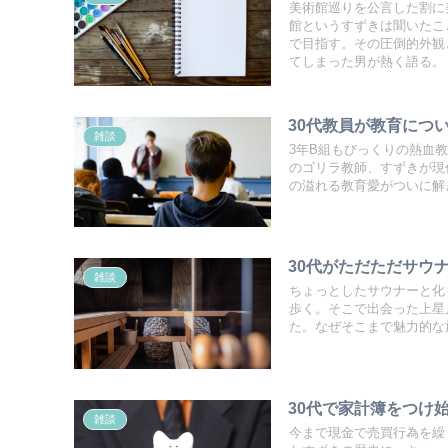
美術館巡りを公言した割に
館というすずきは聞いたこ
で目指す。その圧倒的外観
てしまった男が熱く語る。
30代教員が教育につ
雑談
3年B組もびっくりの熱血
のゴリラ教師、すずきが現代
の溢れる教育愛がついに解
30代がただただサウ
雑談
ちょっとしたサウナーと化
歩く。そこで出会った上星
た。なぜそこまで魅力的な
30代で家計簿をつけ
雑談
今まで現金で売買行為を繰