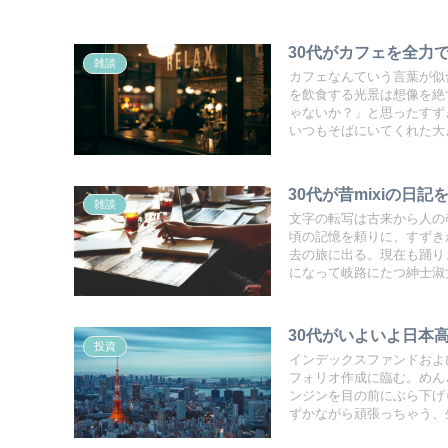
30代がカフェを全力
雑談
カフェなんていう言葉が似
を飲食する光景は想像を絶
ゃないか？」と思ったすず
いつもそばにいてくれた大
30代が昔mixiの
雑談
文字の転写は古来から人の
頃の記憶を頼りに、すずき
去の旅に出る。現在も踊り
になって岐路にたつ紳士淑
30代がいよいよ日本
投資
インデックスファンドおよ
フォリオ作成に臨む。めん
ンジンを目の前にぶら下げ
ずかながら頑張っちゃう、