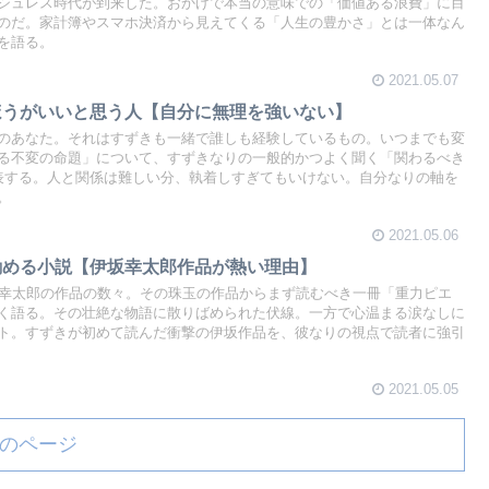
シュレス時代が到来した。おかげで本当の意味での「価値ある浪費」に目
のだ。家計簿やスマホ決済から見えてくる「人生の豊かさ」とは一体なん
を語る。
2021.05.07
ほうがいいと思う人【自分に無理を強いない】
のあなた。それはすずきも一緒で誰しも経験しているもの。いつまでも変
る不変の命題」について、すずきなりの一般的かつよく聞く「関わるべき
表する。人と関係は難しい分、執着しすぎてもいけない。自分なりの軸を
。
2021.05.06
勧める小説【伊坂幸太郎作品が熱い理由】
坂幸太郎の作品の数々。その珠玉の作品からまず読むべき一冊「重力ピエ
く語る。その壮絶な物語に散りばめられた伏線。一方で心温まる涙なしに
ト。すずきが初めて読んだ衝撃の伊坂作品を、彼なりの視点で読者に強引
2021.05.05
のページ