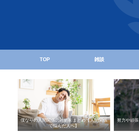
TOP
雑談
僕なりの人間関係の対処術まとめ【人間関係
努力や頑張
で悩んだ人へ】