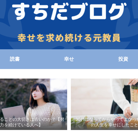
読書
幸せ
投資
ることの大切さは古いのか？【努
30代になってからやってよかっ
力を続けている人へ】
の人生を幸せにしたこ