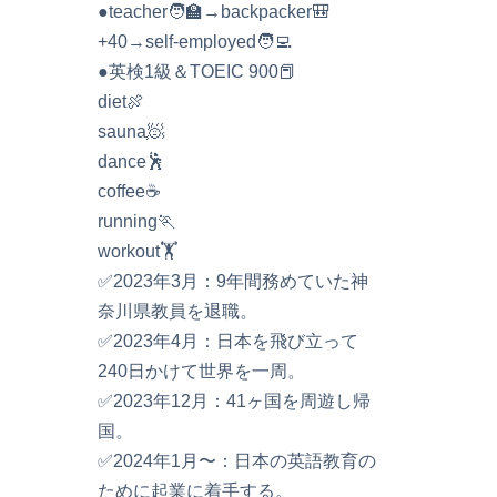
●teacher🧑‍🏫→backpacker🎒
+40→self-employed🧑‍💻
●英検1級＆TOEIC 900📕
diet🍖
sauna🧖
dance🕺
coffee☕️
running🏃
workout🏋️
✅2023年3月：9年間務めていた神
奈川県教員を退職。
✅2023年4月：日本を飛び立って
240日かけて世界を一周。
✅2023年12月：41ヶ国を周遊し帰
国。
✅2024年1月〜：日本の英語教育の
ために起業に着手する。